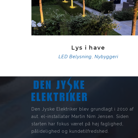
Lys i have
LED Belysning
Nybyggeri
,
Den Jyske Elektriker blev grundlagt i 2010 af
aut. el-installatør Martin Nim Jensen. Siden
starten har fokus været på høj faglighed,
pålidelighed og kundetilfredshed.