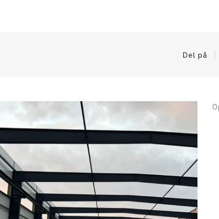
Del på
on
O