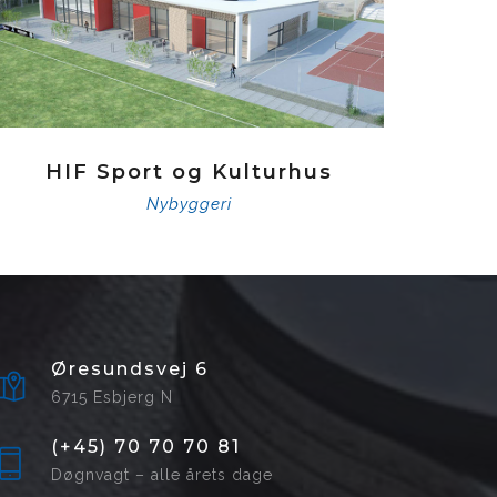
HIF Sport og Kulturhus
Nybyggeri
Øresundsvej 6
6715 Esbjerg N
(+45) 70 70 70 81
Døgnvagt – alle årets dage